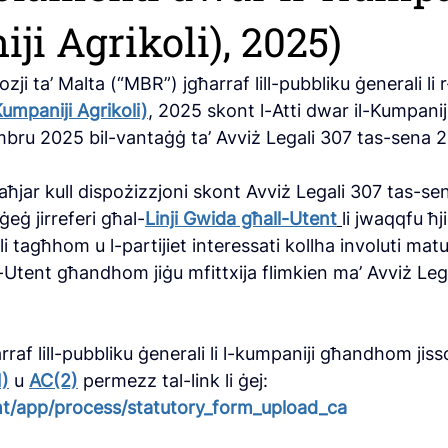
ji Agrikoli), 2025)
ji ta’ Malta (“MBR”) jgħarraf lill-pubbliku ġenerali li r
umpaniji Agrikoli)
, 2025 skont l-Atti dwar il-Kumpaniji
embru 2025 bil-vantaġġ ta’ Avviż Legali 307 tas-sena 
aħjar kull dispożizzjoni skont Avviż Legali 307 tas-se
ġ jirreferi għal-
Linji Gwida għall-Utent
li jwaqqfu ħjie
jali tagħhom u l-partijiet interessati kollha involuti matu
-Utent għandhom jiġu mfittxija flimkien ma’ Avviż Leg
raf lill-pubbliku ġenerali li l-kumpaniji għandhom jiss
)
 u 
AC(2)
 permezz tal-link li ġej: 
mt/app/process/statutory_form_upload_ca