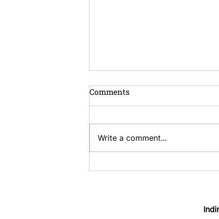
Comments
Write a comment...
13-il Professjonist Ġdid
Jingħaqdu mar-Reġistru
tal-Prattikanti tal-
Insolvenza ta' Malta
Indi