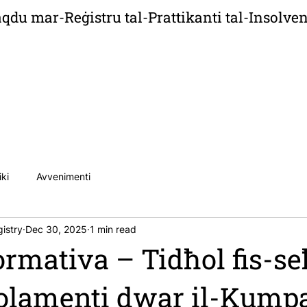
aqdu mar-Reġistru tal-Prattikanti tal-Insolven
ħbarijiet
Publikazzjonijiet
Karrieri
Kunta
iki
Avvenimenti
istry
Dec 30, 2025
1 min read
ormativa – Tidħol fis-se
golamenti dwar il-Kumpa