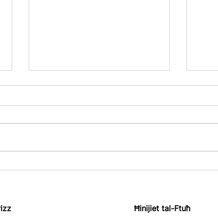
Pubblikazzjoni tar-Rapport
Rekw
Annwali u r-Rendikont
Pubbl
Finanzjarju tar-Reġistru
(CbC
tan-Negozju ta' Malta għall-
Seħ
rizz
Ħinijiet tal-Ftuħ
2025