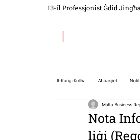
13-il Professjonist Ġdid Jingħ
Dwarna
A
Il-Karigi Kollha
Aħbarijiet
Notif
Malta Business Reg
Nota Inf
liġi (Re