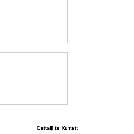
iżiti ta' Rappurtar
iku Pajjiż b'Pajjiż
R Pubbliku) Issa fis-
ħ
Dettalji ta' Kuntatt