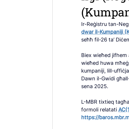
(Kumpani
Ir-Reġistru tan-Negoz
dwar il-Kumpaniji (K
seħħ fil-26 ta’ Diċ
Biex wieħed jifhem 
wieħed huwa mħeġġe
kumpaniji, lill-uffiċ
Dawn il-Gwidi għall
sena 2025.
L-MBR tixtieq tagħar
formoli relatati 
AC(1
https://baros.mbr.