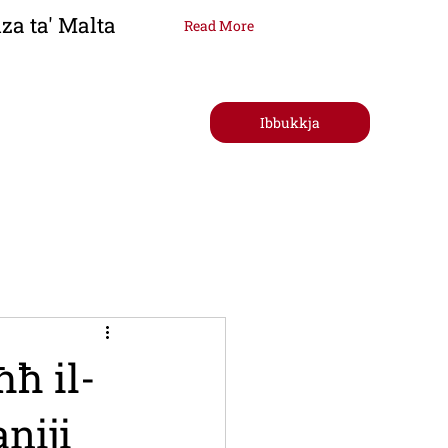
za ta' Malta
Read More
Ibbukkja
tt
ħħ il-
niji