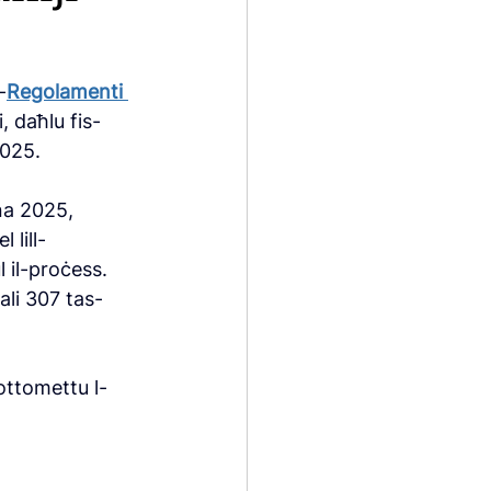
-
Regolamenti 
, daħlu fis-
2025.
na 2025, 
l lill-
l il-proċess. 
ali 307 tas-
ottomettu l-