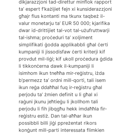
dikjarazzjoni tad-direttur minflok rapport 
ta’ espert f’każijiet fejn xi kunsiderazzjoni 
għajr flus kontanti ma tkunx taqbeż il-
valur monetarju ta’ EUR 50 000; kjarifika 
dwar id-drittijiet tal-vot tal-użufruttwarji 
tal-ishma; proċeduri ta’ xoljiment 
simplifikati ġodda applikabbli għal ċerti 
kumpaniji li jissodisfaw ċerti kriterji kif 
provdut mil-liġi; kif ukoll proċedura ġdida 
li tikkonċerna dawk il-kumpaniji li 
isimhom ikun tneħħa mir-reġistru, iżda 
b’permezz ta’ ordni mill-qorti, tali isem 
ikun reġa ddaħħal fuq ir-reġistru għal 
perjodu ta’ żmien definit u li għal xi 
raġuni jkunu jeħtieġu li jkollhom tali 
perjodu li fih jibqgħu hekk imdaħħla fir-
reġistru estiż. Dan tal-aħħar ikun 
possibbli billi jiġi ppreżentat rikors 
konġunt mill-parti interessata flimkien 