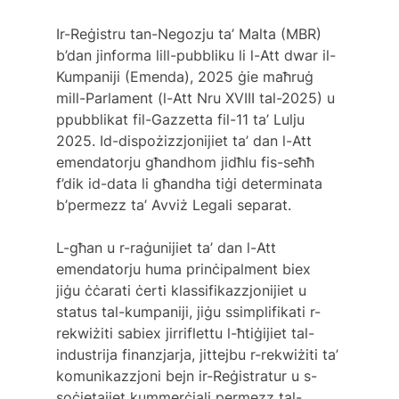
Ir-Reġistru tan-Negozju ta’ Malta (MBR) 
b’dan jinforma lill-pubbliku li l-Att dwar il-
Kumpaniji (Emenda), 2025 ġie maħruġ 
mill-Parlament (l-Att Nru XVIII tal-2025) u 
ppubblikat fil-Gazzetta fil-11 ta’ Lulju 
2025. Id-dispożizzjonijiet ta’ dan l-Att 
emendatorju għandhom jidħlu fis-seħħ 
f’dik id-data li għandha tiġi determinata 
b’permezz ta’ Avviż Legali separat.
L-għan u r-raġunijiet ta’ dan l-Att 
emendatorju huma prinċipalment biex 
jiġu ċċarati ċerti klassifikazzjonijiet u 
status tal-kumpaniji, jiġu ssimplifikati r-
rekwiżiti sabiex jirriflettu l-ħtiġijiet tal-
industrija finanzjarja, jittejbu r-rekwiżiti ta’ 
komunikazzjoni bejn ir-Reġistratur u s-
soċjetajiet kummerċjali permezz tal-