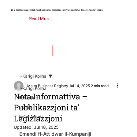
13-il Professjonist Ġdid Jingħaqdu mar-Reġistru tal-Prattikanti tal-Insolvenza ta' Malta
Read More
Il-Karigi Kollha
Malta Business Registry
Jul 14, 2025
2 min read
Il-Karigi Kollha
Nota Informattiva –
Aħbarijiet
Pubblikazzjoni ta’
Notifiki
Leġiżlazzjoni
Avvenimenti
Updated:
Jul 18, 2025
Emendi fl-Att dwar il-Kumpaniji