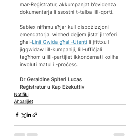
mar-Reġistratur, akkumpanjat b’evidenza 
dokumentarja li ssostni t-talba lill-qorti.
Sabiex nifhmu aħjar kull dispożizzjoni 
emendatorja, wieħed dejjem jista’ jirreferi 
għal-
Linji Gwida għall-Utenti
 li jfittxu li 
jiggwidaw lill-kumpaniji, lill-uffiċjali 
tagħhom u lill-partijiet ikkonċernati kollha 
involuti matul il-proċess.
Dr Geraldine Spiteri Lucas
Reġistratur u Kap Eżekuttiv
Notifiki
Aħbarijiet