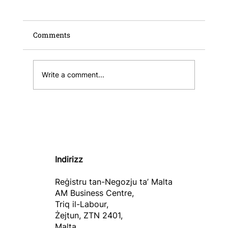
Comments
Write a comment...
Pubblikazzjoni tar-Rapport Annwali u
r-Rendikont Finanzjarju tar-Reġistru
tan-Negozju ta' Malta għall-2025
Indirizz
Reġistru tan-Negozju ta’ Malta
AM Business Centre,
Triq il-Labour,
Żejtun, ZTN 2401,
Malta