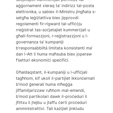
aġġornament xieraq ta’ indirizz tal-posta 
elettronika, u sabiex il-Ministru jingħata s-
setgħa leġiżlattiva biex jipprovdi 
regolamenti fir-rigward tal-uffiċċju 
rreġistrat tas-soċjetajiet kummerċjali u 
għall-formazzjoni, r-reġistrazzjoni u l-
governanza ta’ kumpaniji 
b’responsabbiltà limitata konsistenti ma’ 
dan l-Att li huma maħsuba biex joperaw 
f’setturi ekonomiċi speċifiċi.
Għaldaqstant, il-kumpaniji u l-uffiċjali 
tagħhom, kif ukoll il-partijiet ikkonċernati 
b’mod ġenerali huma mħeġġa 
jiffamiljarizzaw ruħhom mal-emendi, 
b’mod partikolari dawk il-proċeduri li 
jfittxu li jtejbu u jtaffu ċerti proċeduri 
amministrattivi. Tali każijiet jinkludu 