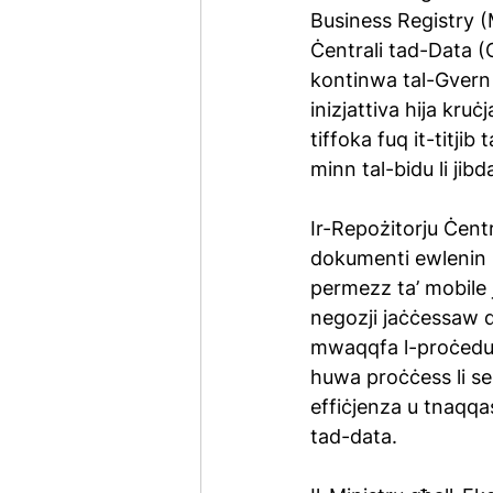
Business Registry (M
Ċentrali tad-Data (
kontinwa tal-Gvern s
inizjattiva hija kruċj
tiffoka fuq it-titjib
minn tal-bidu li jib
Ir-Repożitorju Ċentra
dokumenti ewlenin u 
permezz ta’ mobile j
negozji jaċċessaw do
mwaqqfa l-proċeduri 
huwa proċċess li se 
effiċjenza u tnaqqas 
tad-data.