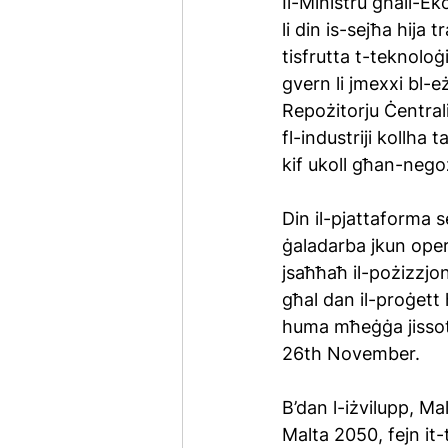
Il-Ministru għall-Ek
li din is-sejħa hija 
tisfrutta t-teknoloġ
gvern li jmexxi bl-e
Repożitorju Ċentrali 
fl-industriji kollha 
kif ukoll għan-negoz
Din il-pjattaforma se
ġaladarba jkun opera
jsaħħaħ il-pożizzjoni
għal dan il-proġett 
huma mħeġġa jissott
26th November.
B’dan l-iżvilupp, Ma
Malta 2050, fejn it-t