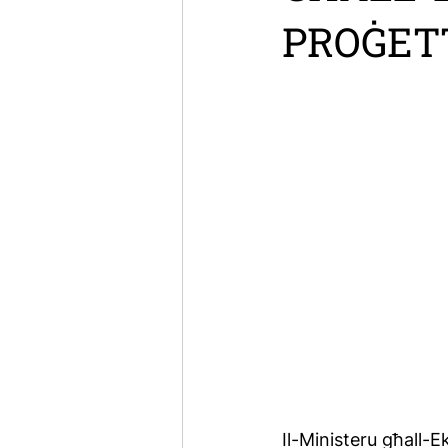
PROĠETT
Il-Ministeru għall-E