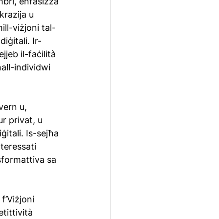
mbri, enfasizza 
krazija u 
ll-viżjoni tal-
ġitali. Ir-
jeb il-faċilità 
ħall-individwi 
vern u, 
r privat, u 
ġitali. Is-sejħa 
teressati 
sformattiva sa 
f’Viżjoni 
tittività 