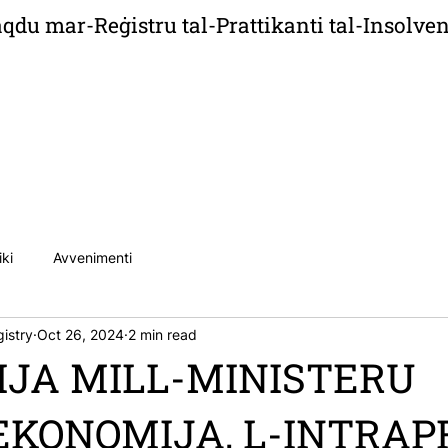
aqdu mar-Reġistru tal-Prattikanti tal-Insolven
ħbarijiet
Publikazzjonijiet
Karrieri
Kunta
iki
Avvenimenti
istry
Oct 26, 2024
2 min read
IJA MILL-MINISTERU
KONOMIJA, L-INTRAP