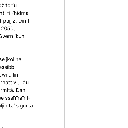
żitorju 
ti fil-ħidma 
pajjiż. Din l-
 2050, li 
 Gvern ikun 
se jkollha 
ssibbli 
wi u lin-
attivi, jiġu 
ormità. Dan 
 se ssaħħaħ l-
jin ta’ sigurtà 