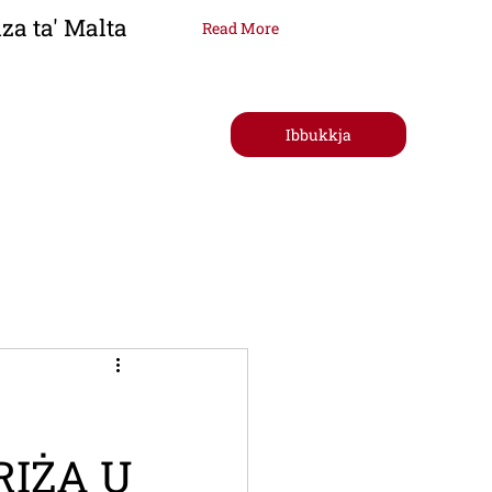
za ta' Malta
Read More
Ibbukkja
tt
RIŻA U