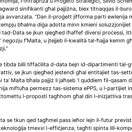
onomija, l-Intrapriża u Proġetti Strateġiċi, Silvio Sche
tragward sinifikanti għal pajjiżna, biex titnaqqas il-buro
ija avvanzata. “Dan il-proġett jifforma parti ewlenija mi
żempju bħalma diġa adotta minn kmieni soluzzjonijiet di
tad-Data se jkun qiegħed iħaffef diversi proċessi, ittej
ta’ negozju f’Malta, u jtejjeb il-kwalità tal-ħajja kemm g
ji.”
 tibda billi tiffaċilita d-data bejn id-dipartimenti tal-g
ttiv, se jkun qiegħed jestendi għal entitajiet tas-settu
 ta’ Malta bħala pajjiż li jaħseb ‘l quddiem fil-qasam di
hija miftuħa permezz tas-sistema ePPS, u l-partijiet in
omettu l-proposti tagħhom għal din l-inizjattiva tra
lta se tkun qed tagħmel pass ieħor lejn il-futur previst 
eknoloġija tmexxi l-effiċjenza, tagħti spinta lill-kompe