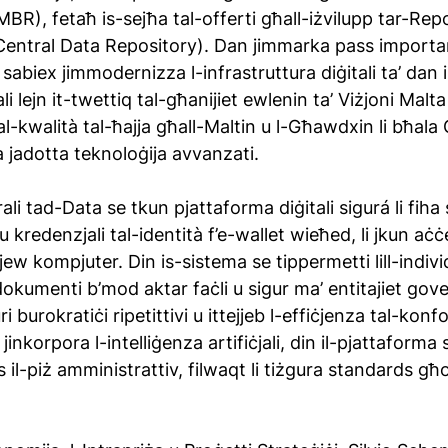
BR), fetaħ is-sejħa tal-offerti għall-iżvilupp tar-Repo
Central Data Repository). Dan jimmarka pass importan
abiex jimmodernizza l-infrastruttura diġitali ta’ dan il-
ali lejn it-twettiq tal-għanijiet ewlenin ta’ Viżjoni Malta
 tal-kwalità tal-ħajja għall-Maltin u l-Għawdxin li bħala
da jadotta teknoloġija avvanzati.
li tad-Data se tkun pjattaforma diġitali sigurá li fiha 
kredenzjali tal-identità f’e-wallet wieħed, li jkun aċċe
ew kompjuter. Din is-sistema se tippermetti lill-individ
kumenti b’mod aktar faċli u sigur ma’ entitajiet govern
burokratiċi ripetittivi u ittejjeb l-effiċjenza tal-konf
jinkorpora l-intelliġenza artifiċjali, din il-pjattaforma
il-piż amministrattiv, filwaqt li tiżgura standards għol