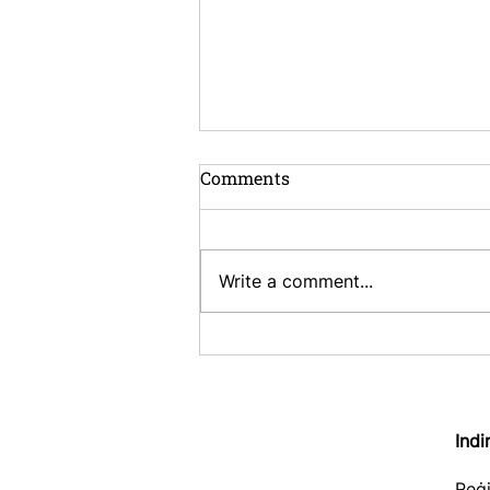
Comments
Write a comment...
13-il Professjonist Ġdid
Jingħaqdu mar-Reġistru
tal-Prattikanti tal-
Insolvenza ta' Malta
Indi
Reġi