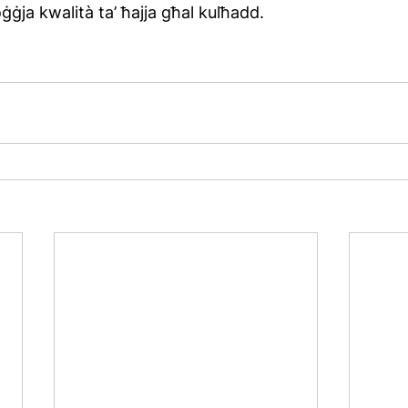
ġja kwalità ta’ ħajja għal kulħadd.