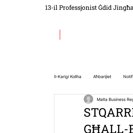
13-il Professjonist Ġdid Jingħ
Dwarna
A
Il-Karigi Kollha
Aħbarijiet
Notif
Malta Business Reg
STQARR
GĦALL-E