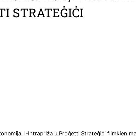
I STRATEĠIĊI
konomija, l-Intrapriża u Proġetti Strateġiċi flimkien m