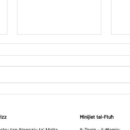
Pubblikazzjoni tar-Rapport
Rekw
Annwali u r-Rendikont
Pubbl
Finanzjarju tar-Reġistru
(CbC
tan-Negozju ta' Malta għall-
Seħ
rizz
Ħinijiet tal-Ftuħ
2025
stru tan-Negozju ta’ Malta
It-Tnejn - il-Ħamis: