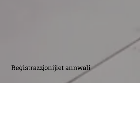
Reġistrazzjonijiet annwali
Dħul Annwali u Konfermi Annwali tas-Sidien 
Benefiċċjarji
Kull sena, il-kumpaniji kollha jridu jħejju formola 
ta’ konferma tad-Dikjarazzjoni tad-Dħul Annwali 
u tas-Sidien Benefiċjarji Annwali (jekk 