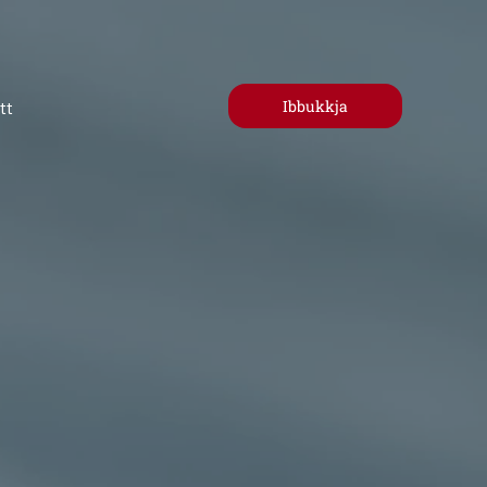
Ibbukkja
tt