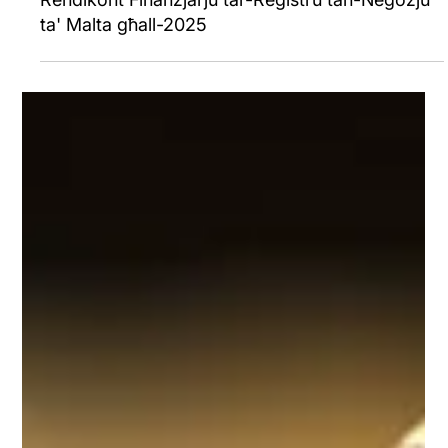
Jul 22
Pubblikazzjoni tar-Rapport Annwali u r-
Rendikont Finanzjarju tar-Reġistru tan-Negozju
ta' Malta għall-2025