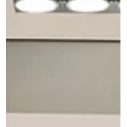
Jun 11
Rekwiżiti ta' Rappurtar Pubbliku Pajjiż b'Pajjiż
(CbCR Pubbliku) Issa fis-Seħħ